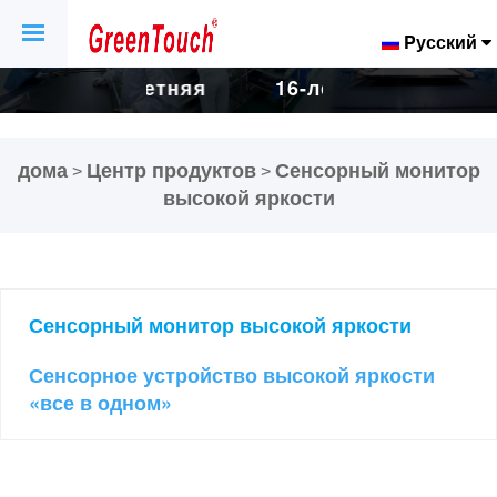
Pусский
няя
16-летняя
16-летняя
ка
фабрика
фабрика
дома
Центр продуктов
Сенсорный монитор
>
>
ных
сенсорных
сенсорных
высокой яркости
в и
экранов и
экранов и
ев.
дисплеев.
дисплеев.
Сенсорный монитор высокой яркости
Сенсорное устройство высокой яркости
«все в одном»