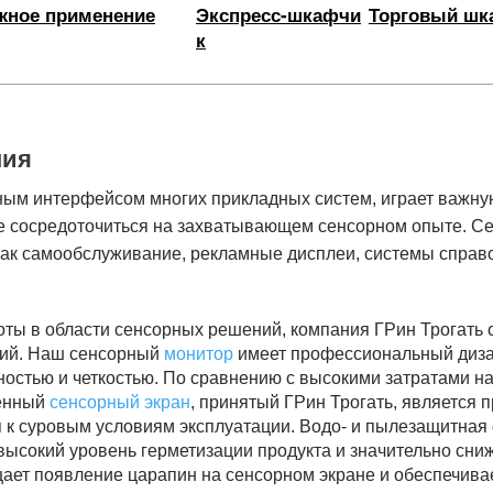
жное применение
Экспресс-шкафчи
Торговый шк
к
ния
ным интерфейсом многих прикладных систем, играет важную
ше сосредоточиться на захватывающем сенсорном опыте. С
 как самообслуживание, рекламные дисплеи, системы справ
ты в области сенсорных решений, компания ГРин Трогать 
ний. Наш сенсорный
монитор
имеет профессиональный диза
ностью и четкостью. По сравнению с высокими затратами н
ленный
сенсорный экран
, принятый ГРин Трогать, является 
я к суровым условиям эксплуатации. Водо- и пылезащитна
высокий уровень герметизации продукта и значительно сни
ает появление царапин на сенсорном экране и обеспечивае