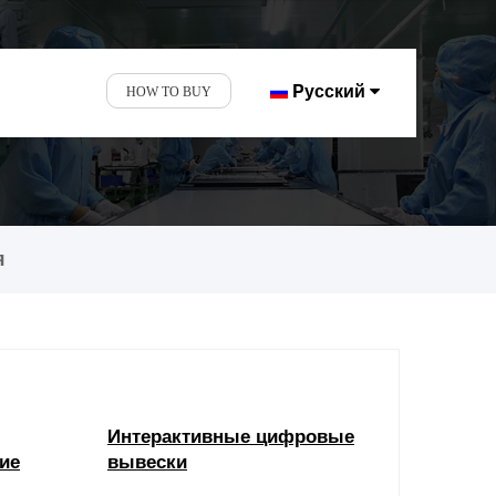
Pусский
HOW TO BUY
нов и
я
Интерактивные цифровые
ие
вывески