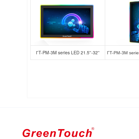
ГT-PM-3M series LED 21.5''-32''
ГT-PM-3M series 