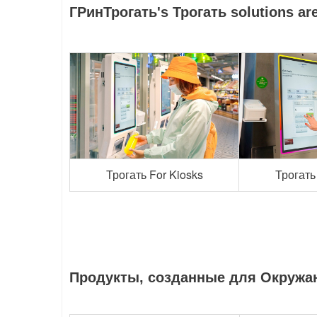
Г
Рин
Трогать
'
s Трогать solutions ar
Трогать For Kiosks
Трогать
Продукты, созданные для
Окружаю