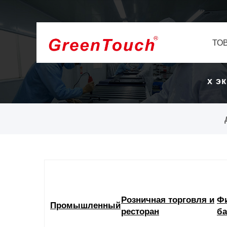
ТО
в и
16-летняя фабрика сенсорных экран
дисплеев.
Розничная торговля и
Ф
Промышленный
ресторан
ба