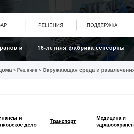
ВАР
РЕШЕНИЯ
ПОДДЕРЖКА
ов и
16-летняя фабрика сенсорных экра
дисплеев.
дома
Окружающая среда и развлечени
> Решение >
инансы и
Медицина и
Транспорт
нковское дело
здравоохранен