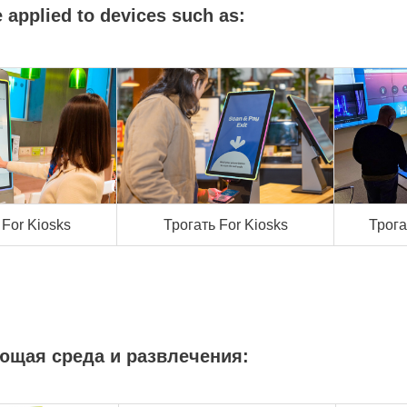
e applied to devices such as:
 For Kiosks
Трогать For Kiosks
Трога
щая среда и развлечения: