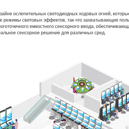
айне ослепительных светодиодных ходовых огней, которые
е режимы световых эффектов, так что захватывающие поль
многоточечного емкостного сенсорного ввода, обеспечивающ
деальное сенсорное решение для различных сред.