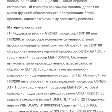
пассивной рекламе инициативы. Таким образом,
интерактивный характер рекламной машины делает ее
много функций общественного обслуживания. Чтобы
привлечь клиентов к активному просмотру рекламы.
Материнская плата:
(1) Поддержка версии Android: процессор RK3188 или
RK3288, в процессоре используется универсальный
высокопроизводительный рок-чип. Основной чип RK3188
объединяет четырехъядерный процессор Cortex-A9 1,6G и
графический процессор Mali-400MP4. Отличная
вычислительная производительность, возможности
обработки 2D / 3D графики, а также возможности
кодирования и декодирования видео Full HD. Основной чип
RK3288 интегрирован четырехъядерный процессор Cortex-
A17 1,8G и графический процессор Mali-T764, который
прекрасно поддерживает декодирование UHD 4Kx2K @ 60
кадров в секунду и выход HDMI UHD 4Kx2K. (2) Поддержка
версии WINIDOWS: J1900/I3/I5/I7, память: 4G/8G/16G,
твердотельный накопитель: 32G/64G/120G/256G/512G и т.