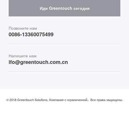
Skepy руководство по покупке
Иди Greentouch сегодня
Медицина и здравоохранение
Транспорт
Позвоните нам
0086-13360075499
Финансы и банковское дело
Напишите нам
Розничная торговля и ресторан
ifo@greentouch.com.cn
Промышленный
© 2018 Greentouch Solutions, Компания с ограниченной，Все права защищены.