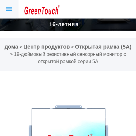
16-летняя
фабрика
дома
Центр продуктов
Открытая рамка (5A)
>
>
сенсорных
>
19-дюймовый резистивный сенсорный монитор с
открытой рамкой серии 5A
экранов и
дисплеев.