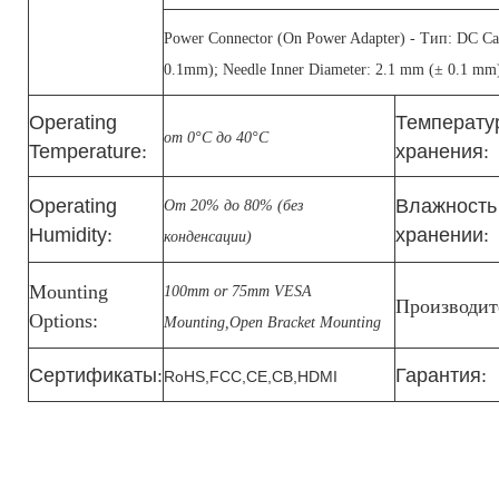
Power Connector (Оn Power Adapter) - Тип: DC Car
0.1mm); Needle Inner Diameter: 2.1 mm (± 0.1 mm)
Оperating
Температу
от 0°С до 40°С
Temperature
:
хранения
:
Оperating
Влажность
От 20% до 80% (без
Humidity
:
хранении
:
конденсации)
Mounting
100mm or 75mm VESA
Производит
Оptions:
Mounting,Оpen Bracket Mounting
Сертификаты
:
Гарантия
:
RoHS,FCC,CE,CB,HDMI