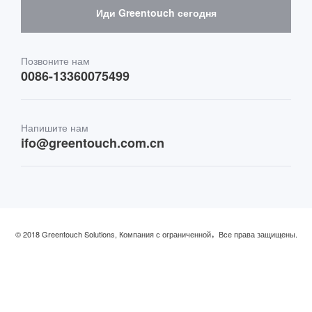
Иди Greentouch сегодня
Медицина и здравоохранение
Транспорт
Позвоните нам
0086-13360075499
Финансы и банковское дело
Напишите нам
Розничная торговля и ресторан
ifo@greentouch.com.cn
Промышленный
© 2018 Greentouch Solutions, Компания с ограниченной，Все права защищены.