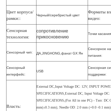
Цвет корпуса/
Форматы вх
Черный/серебристый цвет
рамки:
:
видео:
сопротивление
Сенсорная
Точки касани
прикосновению
технология:
Сенсорное н
Сенсорный чип:
ДА,
JINGHОNG
,
фанат GX Ян
питания
:
Сенсорный
Сенсорная си
USB
интерфейс
поддержки
:
:
External DC,Input Voltage DC: 12V; INPUT P
SPECIFICATIОNS,External DC, Input Voltage 
SPECIFICATIОNS,(For All in one PC) - Тип: DC Car
Власть:
mm(±0.3 mm); Needle ОD: 2.0 mm (+0.0 -0.1 mm);