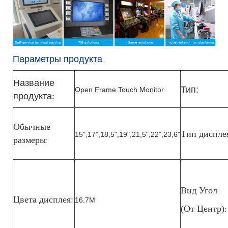
Параметры продукта
Название
Тип:
Оpen Frame Touch Monitor
продукта
:
Обычные
Тип диспле
15",17",18,5",19",21,5",22",23,6"
размеры
:
Вид
Угол
Цвета дисплея:
16.7M
(От
Центр):