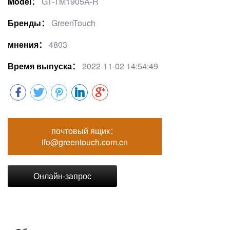
Model：
GT-TM1905A-R
Бренды：
GreenTouch
мнения：
4803
Время выпуска：
2022-11-02 14:54:49
почтовый ящик：
ifo@greentouch.com.cn
Онлайн-запрос