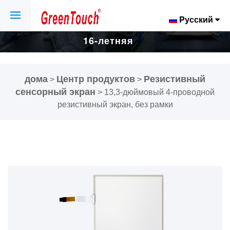
Pусский
16-летняя
фабрика
дома
Центр продуктов
Резистивный
>
>
сенсорных
сенсорный экран
>
13,3-дюймовый 4-проводной
резистивный экран, без рамки
экранов и
дисплеев.