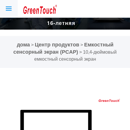
16-летняя
фабрика
дома
Центр продуктов
Емкостный
>
>
сенсорных
сенсорный экран (PCAP)
>
10,4-дюймовый
емкостный сенсорный экран
экранов и
дисплеев.