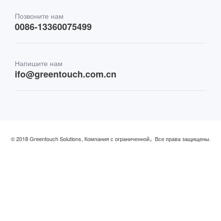
Транспорт
Позвоните нам
0086-13360075499
Финансы и банковское дело
Напишите нам
Розничная торговля и ресторан
ifo@greentouch.com.cn
Промышленный
© 2018 Greentouch Solutions, Компания с ограниченной，Все права защищены.