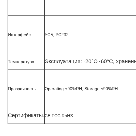
Интерфейс:
УСБ, РС232
Эксплуатация: -20°C~60°C, хранен
Температура:
Прозрачность:
Operating:≤90%RH, Storage:≤90%RH
Сертификаты
:
CE,FCC,RoHS