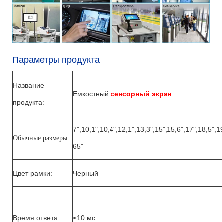
Параметры продукта
Название
Емкостный
сенсорный экран
продукта
:
7",10,1",10,4",12,1",13,3",15",15,6",17",18,5",1
Обычные размеры
:
65"
Цвет рамки:
Черный
Время ответа:
≤10 мс